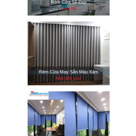
Rèm Cửa Sổ Đẹp
Liên Hệ
Rèm Cửa May Sẵn Màu Xám
460.000 vnđ