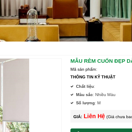
MẪU RÈM CUỐN ĐẸP D
Mã sản phẩm:
THÔNG TIN KỸ THUẬT
Chất liệu
:
Màu sắc
:
Nhiều Màu
Số lượng
:
M
Liên Hệ
GIÁ:
(Giá chưa ba