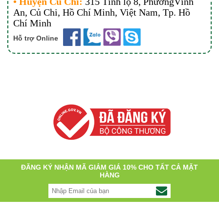
• Huyện Củ Chi:
315 Tỉnh lộ 8, PhườngVĩnh
An, Củ Chi, Hồ Chí Minh, Việt Nam
, Tp. Hồ
Chí Minh
Hỗ trợ Online
ĐĂNG KÝ NHẬN MÃ GIẢM GIÁ 10% CHO TẤT CẢ MẶT
HÀNG