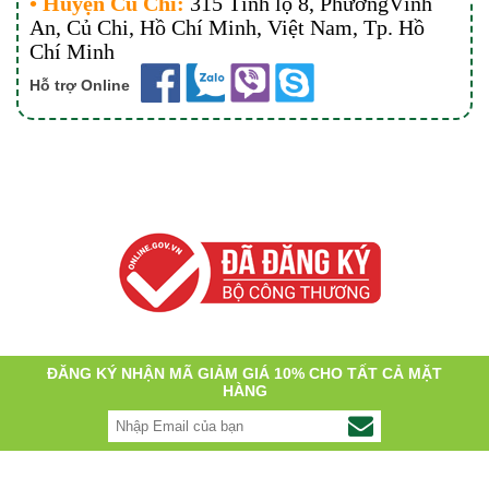
• Huyện Củ Chi:
315 Tỉnh lộ 8, PhườngVĩnh
An, Củ Chi, Hồ Chí Minh, Việt Nam
, Tp. Hồ
Chí Minh
Hỗ trợ Online
ĐĂNG KÝ NHẬN MÃ GIẢM GIÁ 10% CHO TẤT CẢ MẶT
HÀNG