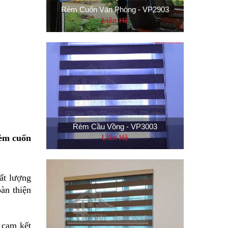
Rèm Cuốn Văn Phòng - VP2903
Liên Hệ
Rèm Cầu Vồng - VP3003
rèm cuốn
Liên Hệ
ất lượng
àn thiện
 cam kết