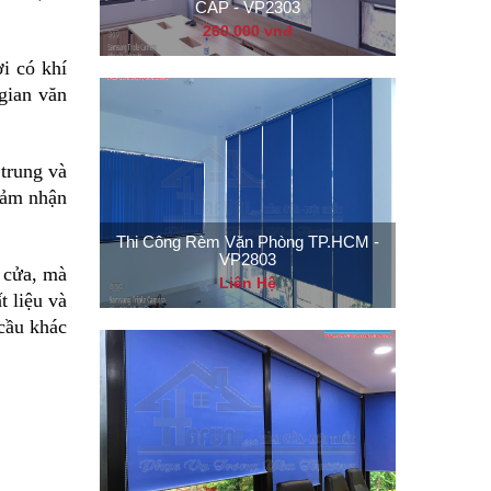
CẤP - VP2303
260.000 vnđ
i có khí
gian văn
trung và
cảm nhận
Thi Công Rèm Văn Phòng TP.HCM -
VP2803
 cửa, mà
Liên Hệ
 liệu và
cầu khác