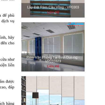
Lắp Đặt Rèm Cầu Vồng - VP0303
Liên Hệ
m để phù
 dịch vụ
ình, hãy
 đến cho
Rèm Văn Phòng Tại Bình Dương -
 cửa như
VP010323
kiện liên
Liên Hệ
hẩm được
cao, đáp
ách hàng