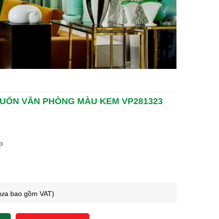
CUỐN VĂN PHÒNG MÀU KEM VP281323
p
hưa bao gồm VAT)