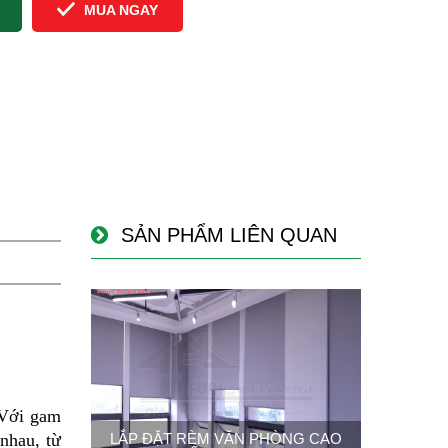
MUA NGAY
SẢN PHẨM LIÊN QUAN
 Với gam
nhau, từ
LẮP ĐẶT RÈM VĂN PHÒNG CAO