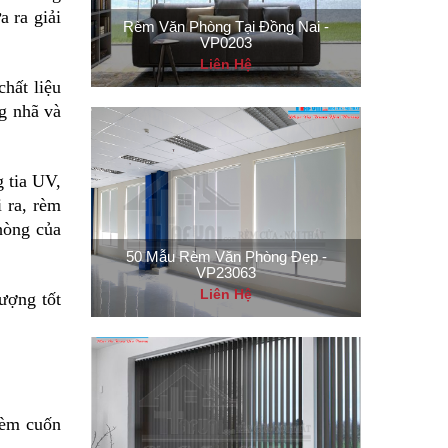
 ra giải
Rèm Văn Phòng Tại Đồng Nai -
VP0203
Liên Hệ
hất liệu
g nhã và
 tia UV,
 ra, rèm
hòng của
50 Mẫu Rèm Văn Phòng Đẹp -
VP23063
Liên Hệ
ượng tốt
rèm cuốn