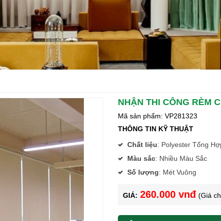
NHẬN THI CÔNG RÈM 
Mã sản phẩm: VP281323
THÔNG TIN KỸ THUẬT
Chất liệu
:
Polyester Tổng Hợ
Màu sắc
:
Nhiều Màu Sắc
Số lượng
:
Mét Vuông
260.000 vnđ
GIÁ:
(Giá c