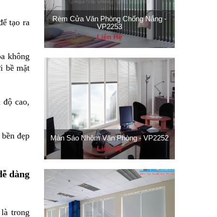
Rèm Cửa Văn Phòng Chống Nắng -
ể tạo ra
VP2253
Liên Hệ
óa không
ới bề mặt
 độ cao,
 bền đẹp
Màn Sáo Nhôm Văn Phòng - VP2252
Liên Hệ
dễ dàng
là trong