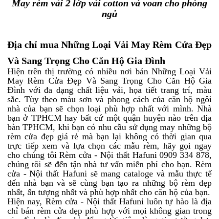
May rèm vải 2 lớp vải cotton và voan cho phòng
ngủ
Địa chỉ mua Những Loại Vải May Rèm Cửa Đẹp
Và Sang Trọng Cho Căn Hộ Gia Đình
Hiện trên thị trường có nhiều nơi bán Những Loại Vải
May Rèm Cửa Đẹp Và Sang Trọng Cho Căn Hộ Gia
Đình với đa dạng chất liệu vải, họa tiết trang trí, màu
sắc. Tùy theo màu sơn và phong cách của căn hộ ngôi
nhà của bạn sẽ chọn loại phù hợp nhất với mình. Nhà
bạn ở TPHCM hay bất cứ một quận huyện nào trên địa
bàn TPHCM, khi bạn có nhu cầu sử dụng may những bộ
rèm cửa đẹp giá rẻ mà bạn lại không có thời gian qua
trực tiếp xem và lựa chọn các mẫu rèm, hãy gọi ngay
cho chúng tôi Rèm cửa - Nội thất Hafuni 0909 334 878,
chúng tôi sẽ đến tận nhà tư vấn miễn phí cho bạn. Rèm
cửa - Nội thất Hafuni sẽ mang cataloge và mẫu thực tế
đến nhà bạn và sẽ cùng bạn tạo ra những bộ rèm đẹp
nhất, ấn tượng nhất và phù hợp nhất cho căn hộ của bạn.
Hiện nay, Rèm cửa - Nội thất Hafuni luôn tự hào là địa
chỉ bán rèm cửa đẹp phù hợp với mọi không gian trong