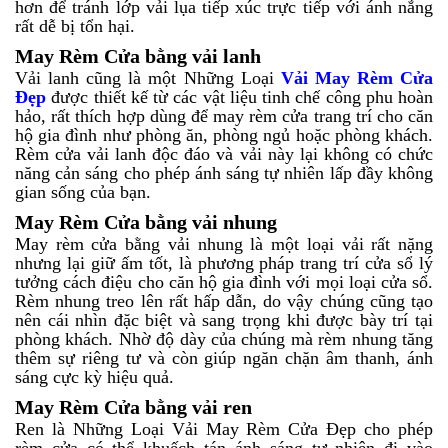
hơn để tránh lớp vải lụa tiếp xúc trực tiếp với ánh nắng
rất dễ bị tổn hại.
May Rèm Cửa bằng vải lanh
Vải lanh cũng là một Những Loại
Vải May Rèm Cửa
Đẹp
được thiết kế từ các vật liệu tinh chế công phu hoàn
hảo, rất thích hợp dùng để may rèm cửa trang trí cho căn
hộ gia đình như phòng ăn, phòng ngủ hoặc phòng khách.
Rèm cửa vải lanh độc đáo và vải này lại không có chức
năng cản sáng cho phép ánh sáng tự nhiên lấp đầy không
gian sống của bạn.
May Rèm Cửa bằng vải nhung
May rèm cửa bằng vải nhung là một loại vải rất nặng
nhưng lại giữ ấm tốt, là phương pháp trang trí cửa sổ lý
tưởng cách điệu cho căn hộ gia đình với mọi loại cửa sổ.
Rèm nhung treo lên rất hấp dẫn, do vậy chúng cũng tạo
nên cái nhìn đặc biệt và sang trọng khi được bày trí tại
phòng khách. Nhờ độ dày của chúng mà rèm nhung tăng
thêm sự riêng tư và còn giúp ngăn chặn âm thanh, ánh
sáng cực kỳ hiệu quả.
May Rèm Cửa bằng vải ren
Ren là Những Loại Vải May Rèm Cửa Đẹp cho phép
rèm cửa có thể khuếch tán ánh sáng tự nhiên đi vào