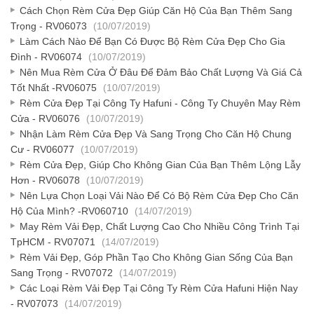
Cách Chọn Rèm Cửa Đẹp Giúp Căn Hộ Của Bạn Thêm Sang
Trọng - RV06073
(10/07/2019)
Làm Cách Nào Để Bạn Có Được Bộ Rèm Cửa Đẹp Cho Gia
Đình - RV06074
(10/07/2019)
Nên Mua Rèm Cửa Ở Đâu Để Đảm Bảo Chất Lượng Và Giá Cả
Tốt Nhất -RV06075
(10/07/2019)
Rèm Cửa Đẹp Tại Công Ty Hafuni - Công Ty Chuyên May Rèm
Cửa - RV06076
(10/07/2019)
Nhận Làm Rèm Cửa Đẹp Và Sang Trọng Cho Căn Hộ Chung
Cư - RV06077
(10/07/2019)
Rèm Cửa Đẹp, Giúp Cho Không Gian Của Bạn Thêm Lộng Lẫy
Hơn - RV06078
(10/07/2019)
Nên Lựa Chọn Loại Vải Nào Để Có Bộ Rèm Cửa Đẹp Cho Căn
Hộ Của Mình? -RV060710
(14/07/2019)
May Rèm Vải Đẹp, Chất Lượng Cao Cho Nhiều Công Trình Tại
TpHCM - RV07071
(14/07/2019)
Rèm Vải Đẹp, Góp Phần Tạo Cho Không Gian Sống Của Bạn
Sang Trọng - RV07072
(14/07/2019)
Các Loại Rèm Vải Đẹp Tại Công Ty Rèm Cửa Hafuni Hiện Nay
- RV07073
(14/07/2019)