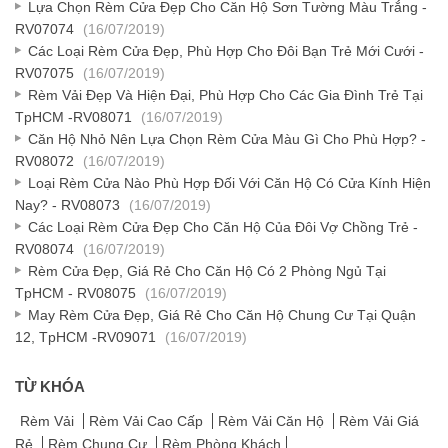
Lựa Chọn Rèm Cửa Đẹp Cho Căn Hộ Sơn Tường Màu Trắng -
RV07074
(16/07/2019)
Các Loại Rèm Cửa Đẹp, Phù Hợp Cho Đôi Bạn Trẻ Mới Cưới -
RV07075
(16/07/2019)
Rèm Vải Đẹp Và Hiện Đại, Phù Hợp Cho Các Gia Đình Trẻ Tại
TpHCM -RV08071
(16/07/2019)
Căn Hộ Nhỏ Nên Lựa Chọn Rèm Cửa Màu Gì Cho Phù Hợp? -
RV08072
(16/07/2019)
Loại Rèm Cửa Nào Phù Hợp Đối Với Căn Hộ Có Cửa Kính Hiện
Nay? - RV08073
(16/07/2019)
Các Loại Rèm Cửa Đẹp Cho Căn Hộ Của Đôi Vợ Chồng Trẻ -
RV08074
(16/07/2019)
Rèm Cửa Đẹp, Giá Rẻ Cho Căn Hộ Có 2 Phòng Ngủ Tại
TpHCM - RV08075
(16/07/2019)
May Rèm Cửa Đẹp, Giá Rẻ Cho Căn Hộ Chung Cư Tại Quận
12, TpHCM -RV09071
(16/07/2019)
TỪ KHÓA
Rèm Vải
Rèm Vải Cao Cấp
Rèm Vải Căn Hộ
Rèm Vải Giá
Rẻ
Rèm Chung Cư
Rèm Phòng Khách