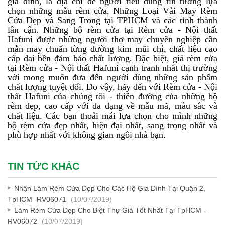
gia đình, là địa chỉ để người tiêu dùng tin tưởng lựa
chọn những mẫu rèm cửa, Những Loại Vải May Rèm
Cửa Đẹp và Sang Trong tại TPHCM và các tỉnh thành
lân cận. Những bộ rèm cửa tại Rèm cửa - Nội thất
Hafuni được những người thợ may chuyên nghiệp cần
mẫn may chuẩn từng đường kim mũi chỉ, chất liệu cao
cấp dai bền đảm bảo chất lượng. Đặc biệt, giá rèm cửa
tại Rèm cửa - Nội thất Hafuni cạnh tranh nhất thị trường
với mong muốn đưa đến người dùng những sản phẩm
chất lượng tuyệt đối. Do vậy, hãy đến với Rèm cửa - Nội
thất Hafuni của chúng tôi - thiên đường của những bộ
rèm đẹp, cao cấp với đa dạng về mẫu mã, màu sắc và
chất liệu. Các bạn thoải mái lựa chọn cho mình những
bộ rèm cửa đẹp nhất, hiện đại nhất, sang trọng nhất và
phù hợp nhất với không gian ngôi nhà bạn.
TIN TỨC KHÁC
Nhận Làm Rèm Cửa Đẹp Cho Các Hộ Gia Đình Tại Quận 2,
TpHCM -RV06071
(10/07/2019)
Làm Rèm Cửa Đẹp Cho Biệt Thự Giá Tốt Nhất Tại TpHCM -
RV06072
(10/07/2019)