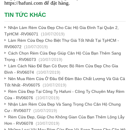
https://hafuni.com để đặt hàng.
TIN TỨC KHÁC
Nhận Làm Rèm Cửa Đẹp Cho Các Hộ Gia Đình Tại Quận 2,
TpHCM -RV06071
(10/07/2019)
Làm Rèm Cửa Đẹp Cho Biệt Thự Giá Tốt Nhất Tại TpHCM -
RV06072
(10/07/2019)
Cách Chọn Rèm Cửa Đẹp Giúp Căn Hộ Của Bạn Thêm Sang
Trọng - RV06073
(10/07/2019)
Làm Cách Nào Để Bạn Có Được Bộ Rèm Cửa Đẹp Cho Gia
Đình - RV06074
(10/07/2019)
Nên Mua Rèm Cửa Ở Đâu Để Đảm Bảo Chất Lượng Và Giá Cả
Tốt Nhất -RV06075
(10/07/2019)
Rèm Cửa Đẹp Tại Công Ty Hafuni - Công Ty Chuyên May Rèm
Cửa - RV06076
(10/07/2019)
Nhận Làm Rèm Cửa Đẹp Và Sang Trọng Cho Căn Hộ Chung
Cư - RV06077
(10/07/2019)
Rèm Cửa Đẹp, Giúp Cho Không Gian Của Bạn Thêm Lộng Lẫy
Hơn - RV06078
(10/07/2019)
Những Loại Vải May Rèm Cửa Đẹp Và Sang Trọng Cho Căn Hộ