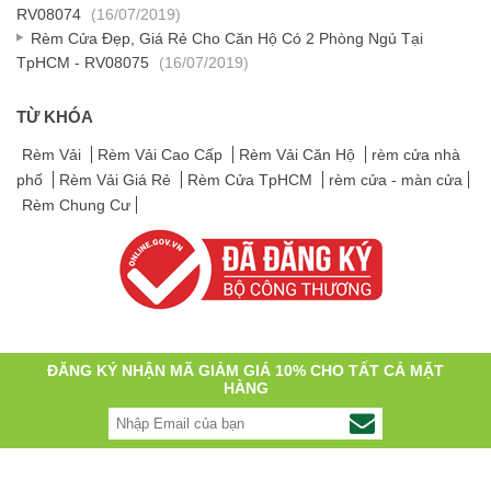
RV08074
(16/07/2019)
Rèm Cửa Đẹp, Giá Rẻ Cho Căn Hộ Có 2 Phòng Ngủ Tại
TpHCM - RV08075
(16/07/2019)
TỪ KHÓA
Rèm Vải
Rèm Vải Cao Cấp
Rèm Vải Căn Hộ
rèm cửa nhà
phố
Rèm Vải Giá Rẻ
Rèm Cửa TpHCM
rèm cửa - màn cửa
Rèm Chung Cư
ĐĂNG KÝ NHẬN MÃ GIẢM GIÁ 10% CHO TẤT CẢ MẶT
HÀNG