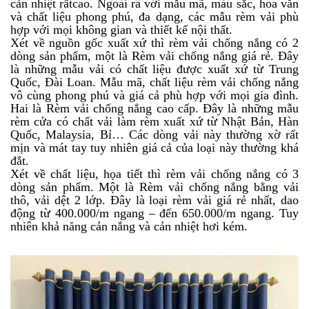
cản nhiệt rấtcao. Ngoài ra với mẫu mã, màu sắc, hoa văn
và chất liệu phong phú, đa dạng, các mẫu rèm vải phù
hợp với mọi không gian và thiết kế nội thất.
Xét về nguồn gốc xuất xứ thì rèm vải chống nắng có 2
dòng sản phẩm, một là Rèm vải chống nắng giá rẻ. Đây
là những mẫu vải có chất liệu được xuất xứ từ Trung
Quốc, Đài Loan. Mẫu mã, chất liệu rèm vải chống nắng
vô cùng phong phú và giá cả phù hợp với mọi gia đình.
Hai là Rèm vải chống nắng cao cấp. Đây là những mẫu
rèm cửa có chất vải làm rèm xuất xứ từ Nhật Bản, Hàn
Quốc, Malaysia, Bỉ… Các dòng vải này thường xờ rất
mịn và mát tay tuy nhiên giá cả của loại này thường khá
đắt.
Xét về chất liệu, họa tiết thì rèm vải chống nắng có 3
dòng sản phẩm. Một là Rèm vải chống nắng bằng vải
thô, vải dệt 2 lớp. Đây là loại rèm vải giá rẻ nhất, dao
động từ 400.000/m ngang – đến 650.000/m ngang. Tuy
nhiên khả năng cản nắng và cản nhiệt hơi kém.