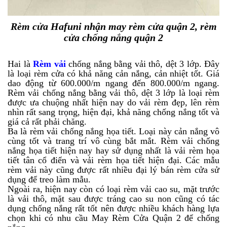
Rèm cửa Hafuni nhận may rèm cửa quận 2, rèm
cửa chống nắng quận 2
Hai là
Rèm vải
chống nắng bằng vải thô, dệt 3 lớp. Đây
là loại rèm cửa có khả năng cản nắng, cản nhiệt tốt. Giá
dao động từ 600.000/m ngang đến 800.000/m ngang.
Rèm vải chống nắng bằng vải thô, dệt 3 lớp là loại rèm
được ưa chuộng nhất hiện nay do vải rèm đẹp, lên rèm
nhìn rất sang trọng, hiện đại, khả năng chống nắng tốt và
giá cả rất phải chăng.
Ba là rèm vải chống nắng họa tiết. Loại này cản nắng vô
cùng tốt và trang trí vô cùng bắt mắt. Rèm vải chống
nắng họa tiết hiện nay hay sử dụng nhất là vải rèm họa
tiết tân cổ điển và vải rèm họa tiết hiện đại. Các mẫu
rèm vải này cũng được rất nhiều đại lý bán rèm cửa sử
dụng để treo làm mẫu.
Ngoài ra, hiện nay còn có loại rèm vải cao su, mặt trước
là vải thô, mặt sau được tráng cao su non cũng có tác
dụng chống nắng rất tốt nên được nhiều khách hàng lựa
chọn khi có nhu cầu May Rèm Cửa Quận 2 để chống