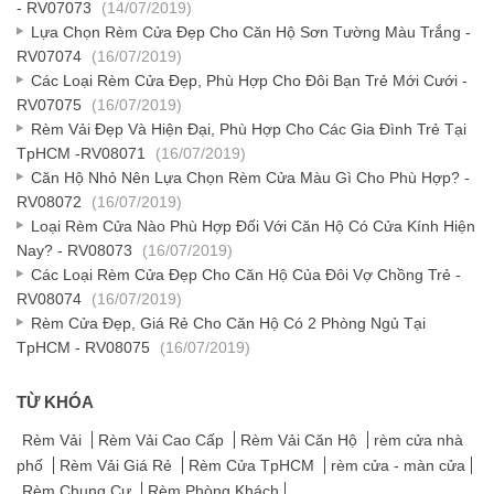
- RV07073
(14/07/2019)
Lựa Chọn Rèm Cửa Đẹp Cho Căn Hộ Sơn Tường Màu Trắng -
RV07074
(16/07/2019)
Các Loại Rèm Cửa Đẹp, Phù Hợp Cho Đôi Bạn Trẻ Mới Cưới -
RV07075
(16/07/2019)
Rèm Vải Đẹp Và Hiện Đại, Phù Hợp Cho Các Gia Đình Trẻ Tại
TpHCM -RV08071
(16/07/2019)
Căn Hộ Nhỏ Nên Lựa Chọn Rèm Cửa Màu Gì Cho Phù Hợp? -
RV08072
(16/07/2019)
Loại Rèm Cửa Nào Phù Hợp Đối Với Căn Hộ Có Cửa Kính Hiện
Nay? - RV08073
(16/07/2019)
Các Loại Rèm Cửa Đẹp Cho Căn Hộ Của Đôi Vợ Chồng Trẻ -
RV08074
(16/07/2019)
Rèm Cửa Đẹp, Giá Rẻ Cho Căn Hộ Có 2 Phòng Ngủ Tại
TpHCM - RV08075
(16/07/2019)
TỪ KHÓA
Rèm Vải
Rèm Vải Cao Cấp
Rèm Vải Căn Hộ
rèm cửa nhà
phố
Rèm Vải Giá Rẻ
Rèm Cửa TpHCM
rèm cửa - màn cửa
Rèm Chung Cư
Rèm Phòng Khách