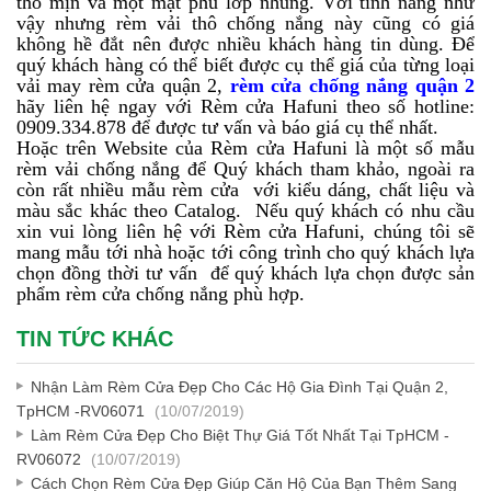
thô mịn và một mặt phủ lớp nhung. Với tính năng như
vậy nhưng rèm vải thô chống nắng này cũng có giá
không hề đắt nên được nhiều khách hàng tin dùng. Để
quý khách hàng có thể biết được cụ thể giá của từng loại
vải may rèm cửa quận 2,
rèm cửa chống nắng quận 2
hãy liên hệ ngay với Rèm cửa Hafuni theo số hotline:
0909.334.878 để được tư vấn và báo giá cụ thể nhất.
Hoặc trên Website của Rèm cửa Hafuni là một số mẫu
rèm vải chống nắng để Quý khách tham khảo, ngoài ra
còn rất nhiều mẫu rèm cửa với kiểu dáng, chất liệu và
màu sắc khác theo Catalog. Nếu quý khách có nhu cầu
xin vui lòng liên hệ với Rèm cửa Hafuni, chúng tôi sẽ
mang mẫu tới nhà hoặc tới công trình cho quý khách lựa
chọn đồng thời tư vấn để quý khách lựa chọn được sản
phẩm rèm cửa chống nắng phù hợp.
TIN TỨC KHÁC
Nhận Làm Rèm Cửa Đẹp Cho Các Hộ Gia Đình Tại Quận 2,
TpHCM -RV06071
(10/07/2019)
Làm Rèm Cửa Đẹp Cho Biệt Thự Giá Tốt Nhất Tại TpHCM -
RV06072
(10/07/2019)
Cách Chọn Rèm Cửa Đẹp Giúp Căn Hộ Của Bạn Thêm Sang