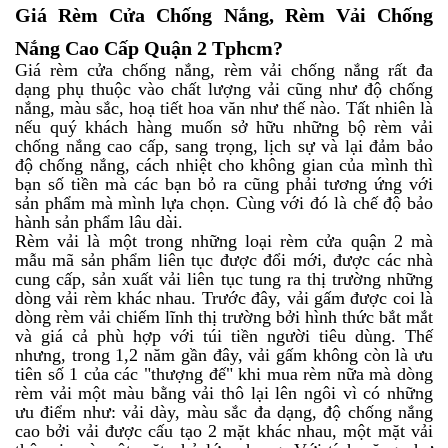
Giá Rèm Cửa Chống Nắng, Rèm Vải Chống
Nắng Cao Cấp Quận 2 Tphcm?
Giá rèm cửa chống nắng, rèm vải chống nắng rất đa
dạng phụ thuộc vào chất lượng vải cũng như độ chống
nắng, màu sắc, hoạ tiết hoa văn như thế nào. Tất nhiên là
nếu quý khách hàng muốn sở hữu những bộ rèm vải
chống nắng cao cấp, sang trọng, lịch sự và lại đảm bảo
độ chống nắng, cách nhiệt cho không gian của mình thì
bạn số tiền mà các bạn bỏ ra cũng phải tương ứng với
sản phẩm mà mình lựa chọn. Cùng với đó là chế độ bảo
hành sản phẩm lâu dài.
Rèm vải là một trong những loại rèm cửa quận 2 mà
mẫu mã sản phẩm liên tục được đổi mới, được các nhà
cung cấp, sản xuất vải liên tục tung ra thị trường những
dòng vải rèm khác nhau. Trước đây, vải gấm được coi là
dòng rèm vải chiếm lĩnh thị trường bởi hình thức bắt mắt
và giá cả phù hợp với túi tiền người tiêu dùng. Thế
nhưng, trong 1,2 năm gần đây, vải gấm không còn là ưu
tiên số 1 của các "thượng đế" khi mua rèm nữa mà dòng
rèm vải một màu bằng vải thô lại lên ngôi vì có những
ưu điểm như: vải dày, màu sắc đa dạng, độ chống nắng
cao bởi vải được cấu tạo 2 mặt khác nhau, một mặt vải