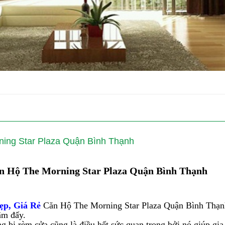
ing Star Plaza Quận Bình Thạnh
n Hộ The Morning Star Plaza Quận Bình Thạnh
p, Giá Rẻ
Căn Hộ The Morning Star Plaza Quận Bình Thạnh
âm đấy.
ng bị rèm cửa cũng là điều hết sức quan trọng bởi nó giúp gia