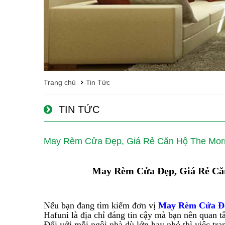
Trang chủ
Tin Tức
TIN TỨC
May Rèm Cửa Đẹp, Giá Rẻ Căn Hộ The Morn
May Rèm Cửa Đẹp, Giá Rẻ Că
Nếu bạn đang tìm kiếm đơn vị
May Rèm Cửa Đẹ
Hafuni là địa chỉ đáng tin cậy mà bạn nên quan t
Đối với mỗi ngôi nhà dù lớn hay nhỏ thì việc tra