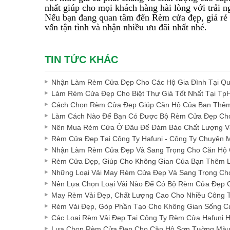
nhất giúp cho mọi khách hàng hài lòng với trải 
Nếu bạn đang quan tâm đến Rèm cửa đẹp, giá rẻ c
vấn tận tình và nhận nhiều ưu đãi nhất nhé.
TIN TỨC KHÁC
Nhận Làm Rèm Cửa Đẹp Cho Các Hộ Gia Đình Tại Q
Làm Rèm Cửa Đẹp Cho Biệt Thự Giá Tốt Nhất Tại T
Cách Chọn Rèm Cửa Đẹp Giúp Căn Hộ Của Bạn Thêm
Làm Cách Nào Để Bạn Có Được Bộ Rèm Cửa Đẹp Cho
Nên Mua Rèm Cửa Ở Đâu Để Đảm Bảo Chất Lượng Và
Rèm Cửa Đẹp Tại Công Ty Hafuni - Công Ty Chuyên
Nhận Làm Rèm Cửa Đẹp Và Sang Trọng Cho Căn Hộ 
Rèm Cửa Đẹp, Giúp Cho Không Gian Của Bạn Thêm 
Những Loại Vải May Rèm Cửa Đẹp Và Sang Trọng Ch
Nên Lựa Chọn Loại Vải Nào Để Có Bộ Rèm Cửa Đẹp 
May Rèm Vải Đẹp, Chất Lượng Cao Cho Nhiều Công 
Rèm Vải Đẹp, Góp Phần Tạo Cho Không Gian Sống C
Các Loại Rèm Vải Đẹp Tại Công Ty Rèm Cửa Hafuni 
Lựa Chọn Rèm Cửa Đẹp Cho Căn Hộ Sơn Tường Màu