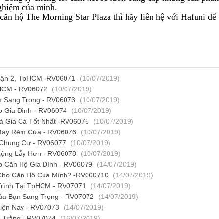
nghiệm của mình.
ăn hộ The Morning Star Plaza thì hãy liên hệ với Hafuni để
uận 2, TpHCM -RV06071
(10/07/2019)
pHCM - RV06072
(10/07/2019)
 Sang Trọng - RV06073
(10/07/2019)
 Gia Đình - RV06074
(10/07/2019)
 Giá Cả Tốt Nhất -RV06075
(10/07/2019)
 May Rèm Cửa - RV06076
(10/07/2019)
Chung Cư - RV06077
(10/07/2019)
Lộng Lẫy Hơn - RV06078
(10/07/2019)
o Căn Hộ Gia Đình - RV06079
(14/07/2019)
Cho Căn Hộ Của Mình? -RV060710
(14/07/2019)
Trình Tại TpHCM - RV07071
(14/07/2019)
ủa Bạn Sang Trọng - RV07072
(14/07/2019)
Hiện Nay - RV07073
(14/07/2019)
 Trắng - RV07074
(16/07/2019)