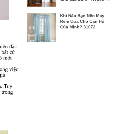
Khi Nào Bạn Nên May
Rèm Cửa Cho Căn Hộ
Của Mình? 31072
hiều đặc
 bất cứ
có một
rong việc
giá
n. Tuy
 trong