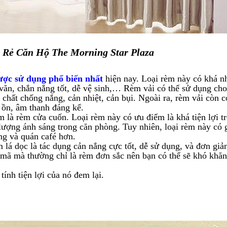
 Rẻ Căn Hộ The Morning Star Plaza
ược sử dụng phổ biến nhất
hiện nay. Loại rèm này có khá n
ăn, chắn nắng tốt, dễ vệ sinh,… Rèm vải có thể sử dụng cho
chất chống nắng, cản nhiệt, cản bụi. Ngoài ra, rèm vải còn 
 ồn, âm thanh đáng kể.
 là rèm cửa cuốn. Loại rèm này có ưu điểm là khá tiện lợi t
lượng ánh sáng trong căn phòng. Tuy nhiên, loại rèm này có 
ng và quán café hơn.
 lá dọc là tác dụng cản nắng cực tốt, dễ sử dụng, và đơn giả
mã mà thường chỉ là rèm đơn sắc nên bạn có thể sẽ khó khăn
ính tiện lợi của nó đem lại.