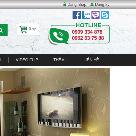
Đăng nhập
Đăng ký
0 sp
0909 334 878
0962 63 75 88
N
VIDEO CLIP
THÊM +
LIÊN HỆ