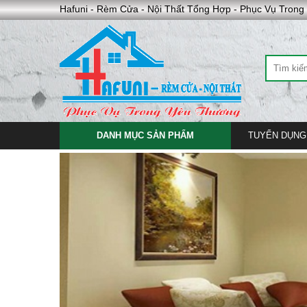
Hafuni - Rèm Cửa - Nội Thất Tổng Hợp - Phục Vụ Tron
DANH MỤC SẢN PHẨM
TUYỂN DỤNG