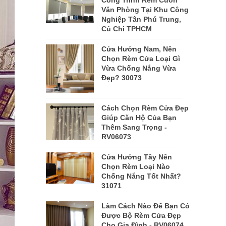
Công Trình Rèm Cuốn
Văn Phòng Tại Khu Công
Nghiệp Tân Phú Trung,
Củ Chi TPHCM
Cửa Hướng Nam, Nên
Chọn Rèm Cửa Loại Gì
Vừa Chống Nắng Vừa
Đẹp? 30073
Cách Chọn Rèm Cửa Đẹp
Giúp Căn Hộ Của Bạn
Thêm Sang Trọng -
RV06073
Cửa Hướng Tây Nên
Chọn Rèm Loại Nào
Chống Nắng Tốt Nhất?
31071
Làm Cách Nào Để Bạn Có
Được Bộ Rèm Cửa Đẹp
Cho Gia Đình - RV06074