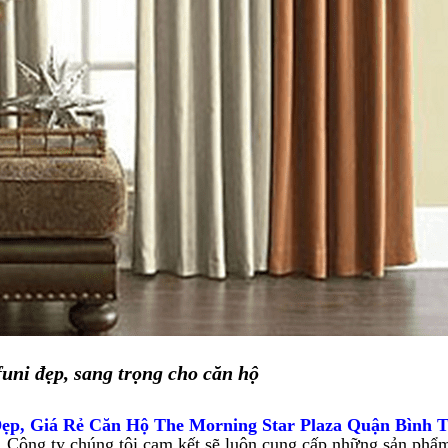
ni đẹp, sang trọng cho căn hộ
p, Giá Rẻ Căn Hộ The Morning Star Plaza Quận Bình 
. Công ty chúng tôi cam kết sẽ luôn cung cấp những sản phẩm