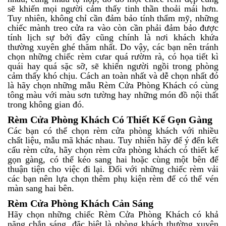
sẽ khiến mọi người cảm thấy tinh thần thoải mái hơn.
Tuy nhiên, không chỉ cần đảm bảo tính thẩm mỹ, những
chiếc mành treo cửa ra vào còn cần phải đảm bảo được
tính lịch sự bởi đây cũng chính là nơi khách khứa
thường xuyên ghé thăm nhất. Do vậy, các bạn nên tránh
chọn những chiếc rèm cưar quá rườm rà, có họa tiết kì
quái hay quá sặc sỡ, sẽ khiến người ngồi trong phòng
cảm thấy khó chịu. Cách an toàn nhất và dễ chọn nhất đó
là hãy chọn những mẫu Rèm Cửa Phòng Khách có cùng
tông màu với màu sơn tường hay những món đồ nội thất
trong không gian đó.
Rèm Cửa Phòng Khách Có Thiết Kế Gọn Gàng
Các bạn có thể chọn rèm cửa phòng khách với nhiều
chất liệu, mẫu mã khác nhau. Tuy nhiên hãy để ý đến kết
cấu rèm cửa, hãy chọn rèm cửa phòng khách có thiết kế
gọn gàng, có thể kéo sang hai hoặc cùng một bên để
thuận tiện cho việc đi lại. Đối với những chiếc rèm vải
các bạn nên lựa chọn thêm phụ kiện rèm để có thể vén
màn sang hai bên.
Rèm Cửa Phòng Khách Cản Sáng
Hãy chọn những chiếc Rèm Cửa Phòng Khách có khả
năng chắn sáng, đặc biệt là phòng khách thường xuyên