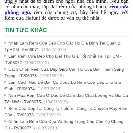
ưng ý nhất để tô điểm cho ngôi nhà của mình. Nếu bạn
có nhu cầu may, lắp đặt rèm cửa phòng khách,
rèm cửa
phòng ngủ
, rèm cửa chung cư, hãy liên hệ ngay với
Rèm cửa Hafuni để được tư vấn cụ thể nhất.
TIN TỨC KHÁC
Nhận Làm Rèm Cửa Đẹp Cho Các Hộ Gia Đình Tại Quận 2,
TpHCM -RV06071
(10/07/2019)
Làm Rèm Cửa Đẹp Cho Biệt Thự Giá Tốt Nhất Tại TpHCM -
RV06072
(10/07/2019)
Cách Chọn Rèm Cửa Đẹp Giúp Căn Hộ Của Bạn Thêm Sang
Trọng - RV06073
(10/07/2019)
Làm Cách Nào Để Bạn Có Được Bộ Rèm Cửa Đẹp Cho Gia
Đình - RV06074
(10/07/2019)
Nên Mua Rèm Cửa Ở Đâu Để Đảm Bảo Chất Lượng Và Giá Cả
Tốt Nhất -RV06075
(10/07/2019)
Rèm Cửa Đẹp Tại Công Ty Hafuni - Công Ty Chuyên May Rèm
Cửa - RV06076
(10/07/2019)
Nhận Làm Rèm Cửa Đẹp Và Sang Trọng Cho Căn Hộ Chung
Cư - RV06077
(10/07/2019)