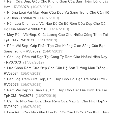
Rèm Cửa Đẹp, Giúp Cho Không Gian Của Bạn Thêm Lộng Lẫy
Hơn - RV06078
(10/07/2019)
Những Loại Vải May Rèm Cửa Đẹp Và Sang Trọng Cho Căn Hộ
Gia Đình - RV06079
(14/07/2019)
Nên Lựa Chọn Loại Vải Nào Để Có Bộ Rèm Cửa Đẹp Cho Căn
Hộ Của Mình? -RV060710
(14/07/2019)
May Rèm Vải Đẹp, Chất Lượng Cao Cho Nhiều Công Trình Tại
TpHCM - RV07071
(14/07/2019)
Rèm Vải Đẹp, Góp Phần Tạo Cho Không Gian Sống Của Bạn
Sang Trọng - RV07072
(14/07/2019)
Các Loại Rèm Vải Đẹp Tại Công Ty Rèm Cửa Hafuni Hiện Nay
- RV07073
(14/07/2019)
Lựa Chọn Rèm Cửa Đẹp Cho Căn Hộ Sơn Tường Màu Trắng -
RV07074
(16/07/2019)
Các Loại Rèm Cửa Đẹp, Phù Hợp Cho Đôi Bạn Trẻ Mới Cưới -
RV07075
(16/07/2019)
Rèm Vải Đẹp Và Hiện Đại, Phù Hợp Cho Các Gia Đình Trẻ Tại
TpHCM -RV08071
(16/07/2019)
Căn Hộ Nhỏ Nên Lựa Chọn Rèm Cửa Màu Gì Cho Phù Hợp? -
RV08072
(16/07/2019)
Loại Rèm Cửa Nào Phù Hợp Đối Với Căn Hộ Có Cửa Kính Hiện