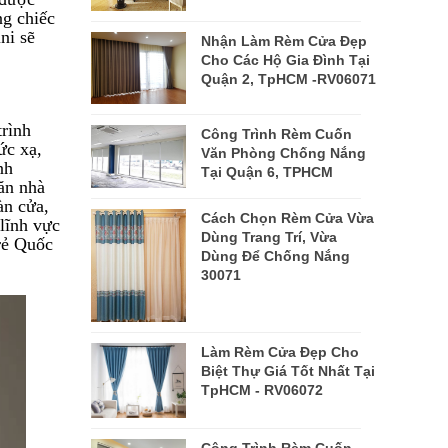
ng chiếc
ni sẽ
Nhận Làm Rèm Cửa Đẹp
Cho Các Hộ Gia Đình Tại
Quận 2, TpHCM -RV06071
trình
Công Trình Rèm Cuốn
ức xạ,
Văn Phòng Chống Nắng
nh
Tại Quận 6, TPHCM
căn nhà
àn cửa,
Cách Chọn Rèm Cửa Vừa
lĩnh vực
Dùng Trang Trí, Vừa
rẻ Quốc
Dùng Để Chống Nắng
30071
Làm Rèm Cửa Đẹp Cho
Biệt Thự Giá Tốt Nhất Tại
TpHCM - RV06072