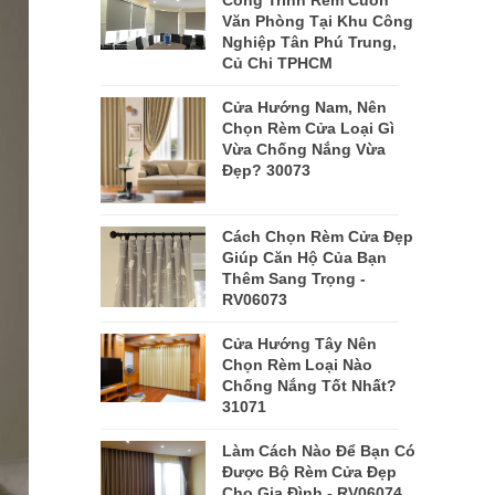
Công Trình Rèm Cuốn
Văn Phòng Tại Khu Công
Nghiệp Tân Phú Trung,
Củ Chi TPHCM
Cửa Hướng Nam, Nên
Chọn Rèm Cửa Loại Gì
Vừa Chống Nắng Vừa
Đẹp? 30073
Cách Chọn Rèm Cửa Đẹp
Giúp Căn Hộ Của Bạn
Thêm Sang Trọng -
RV06073
Cửa Hướng Tây Nên
Chọn Rèm Loại Nào
Chống Nắng Tốt Nhất?
31071
Làm Cách Nào Để Bạn Có
Được Bộ Rèm Cửa Đẹp
Cho Gia Đình - RV06074