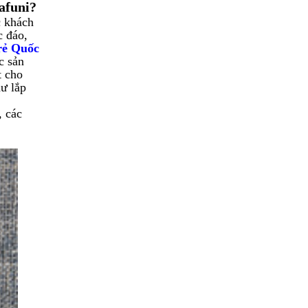
afuni?
c khách
c đáo,
rẻ Quốc
c sản
t cho
hư lắp
, các