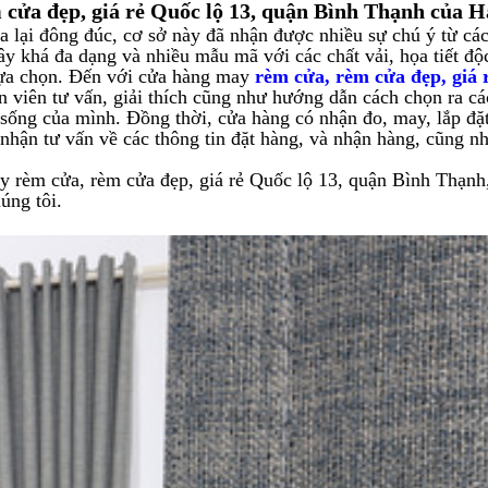
 cửa đẹp, giá rẻ Quốc lộ 13, quận Bình Thạnh của H
ua lại đông đúc, cơ sở này đã nhận được nhiều sự chú ý từ cá
y khá đa dạng và nhiều mẫu mã với các chất vải, họa tiết độ
lựa chọn. Đến với cửa hàng may
rèm cửa, rèm cửa đẹp, giá 
 viên tư vấn, giải thích cũng như hướng dẫn cách chọn ra cá
ống của mình. Đồng thời, cửa hàng có nhận đo, may, lắp đặ
nhận tư vấn về các thông tin đặt hàng, và nhận hàng, cũng n
y rèm cửa, rèm cửa đẹp, giá rẻ Quốc lộ 13, quận Bình Thạnh
úng tôi.