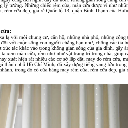
ống lý tưởng. Những chiếc rèm cửa, màn cửa được ví như nhữ
, rèm cửa đẹp, giá rẻ Quốc lộ 13, quận Bình Thạnh của Hafu
 cửa:
xa lạ với mỗi chung cư, căn hộ, những nhà phố, những công 
đối với cuộc sống con người chẳng hạn như, chống các tia b
 xúc tác khác vào trong không gian sống của gia đình, gây ả
 ta xem màn cửa, rèm như như vật trang trí trong nhà, giúp 
 nay xuất hiện rất nhiều các cơ sở lắp đặt, may đo rèm cửa, m
tại thành phố Hồ Chí Minh, đã xây dựng tiếng vang lớn trong 
 nhánh, trong đó có cửa hàng may rèm cửa, rèm cửa đẹp, giá 