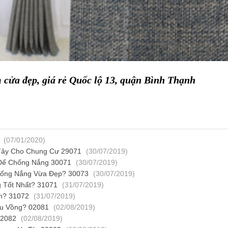
cửa đẹp, giá rẻ Quốc lộ 13, quận Bình Thạnh
(07/01/2020)
Tây Cho Chung Cư 29071
(30/07/2019)
Để Chống Nắng 30071
(30/07/2019)
ống Nắng Vừa Đẹp? 30073
(30/07/2019)
 Tốt Nhất? 31071
(31/07/2019)
h? 31072
(31/07/2019)
u Vồng? 02081
(02/08/2019)
02082
(02/08/2019)