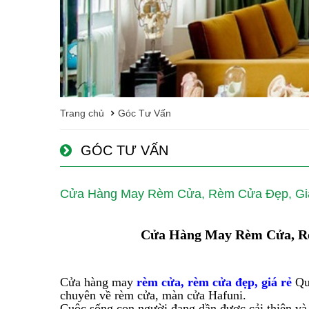
Trang chủ
Góc Tư Vấn
GÓC TƯ VẤN
Cửa Hàng May Rèm Cửa, Rèm Cửa Đẹp, Giá
Cửa Hàng May Rèm Cửa, Rè
Cửa hàng may
rèm cửa, rèm cửa đẹp, giá rẻ
Quố
chuyên về rèm cửa, màn cửa Hafuni.
Cuộc sống con người đang dần được cải thiện và