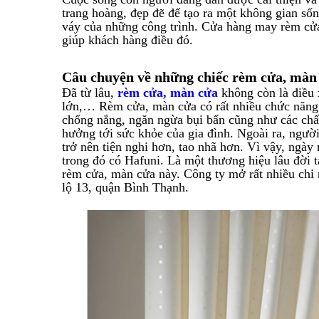
trang hoàng, đẹp đẽ để tạo ra một không gian s
váy của những công trình. Cửa hàng may rèm cửa
giúp khách hàng điều đó.
Câu chuyện về những chiếc rèm cửa, màn
Đã từ lâu,
rèm cửa, màn cửa
không còn là điều 
lớn,… Rèm cửa, màn cửa có rất nhiều chức năng 
chống nắng, ngăn ngừa bụi bẩn cũng như các chất
hưởng tới sức khỏe của gia đình. Ngoài ra, người
trở nên tiện nghi hơn, tao nhã hơn. Vì vậy, ngày
trong đó có Hafuni. Là một thương hiệu lâu đời 
rèm cửa, màn cửa này. Công ty mở rất nhiều chi
lộ 13, quận Bình Thạnh.