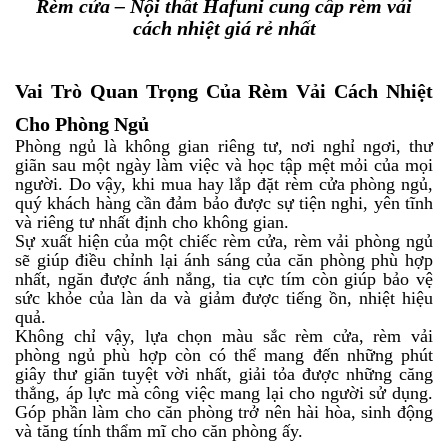
Rèm cửa – Nội thất Hafuni cung cấp rèm vải
cách nhiệt giá rẻ nhất
Vai Trò Quan Trọng Của Rèm Vải Cách Nhiệt
Cho Phòng Ngủ
Phòng ngủ là không gian riêng tư, nơi nghỉ ngơi, thư
giãn sau một ngày làm việc và học tập mệt mỏi của mọi
người. Do vậy, khi mua hay lắp đặt rèm cửa phòng ngủ,
quý khách hàng cần đảm bảo được sự tiện nghi, yên tĩnh
và riêng tư nhất định cho không gian.
Sự xuất hiện của một chiếc rèm cửa, rèm vải phòng ngủ
sẽ giúp điều chỉnh lại ánh sáng của căn phòng phù hợp
nhất, ngăn được ánh nắng, tia cực tím còn giúp bảo vệ
sức khỏe của làn da và giảm được tiếng ồn, nhiệt hiệu
quả.
Không chỉ vậy, lựa chọn màu sắc rèm cửa, rèm vải
phòng ngủ phù hợp còn có thể mang đến những phút
giây thư giãn tuyệt vời nhất, giải tỏa được những căng
thẳng, áp lực mà công việc mang lại cho người sử dụng.
Góp phần làm cho căn phòng trở nên hài hòa, sinh động
và tăng tính thẩm mĩ cho căn phòng ấy.