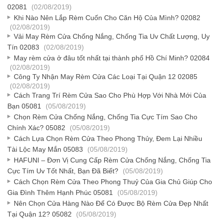
02081
(02/08/2019)
Khi Nào Nên Lắp Rèm Cuốn Cho Căn Hộ Của Mình? 02082
(02/08/2019)
Vải May Rèm Cửa Chống Nắng, Chống Tia Uv Chất Lượng, Uy
Tín 02083
(02/08/2019)
May rèm cửa ở đâu tốt nhất tại thành phố Hồ Chí Minh? 02084
(02/08/2019)
Công Ty Nhận May Rèm Cửa Các Loại Tại Quận 12 02085
(02/08/2019)
Cách Trang Trí Rèm Cửa Sao Cho Phù Hợp Với Nhà Mới Của
Bạn 05081
(05/08/2019)
Chọn Rèm Cửa Chống Nắng, Chống Tia Cực Tím Sao Cho
Chính Xác? 05082
(05/08/2019)
Cách Lựa Chọn Rèm Cửa Theo Phong Thủy, Đem Lại Nhiều
Tài Lộc May Mắn 05083
(05/08/2019)
HAFUNI – Đơn Vị Cung Cấp Rèm Cửa Chống Nắng, Chống Tia
Cực Tím Uv Tốt Nhất, Bạn Đã Biết?
(05/08/2019)
Cách Chọn Rèm Cửa Theo Phong Thuỷ Của Gia Chủ Giúp Cho
Gia Đình Thêm Hạnh Phúc 05081
(05/08/2019)
Nên Chọn Cửa Hàng Nào Để Có Được Bộ Rèm Cửa Đẹp Nhất
Tại Quận 12? 05082
(05/08/2019)